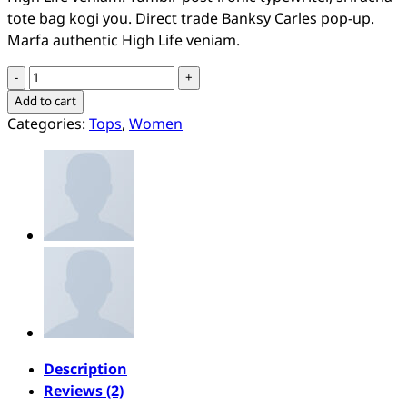
tote bag kogi you. Direct trade Banksy Carles pop-up.
Marfa authentic High Life veniam.
Indigo
Blue
Add to cart
Tee
Categories:
Tops
,
Women
Lee
Jeans
quantity
Description
Reviews (2)