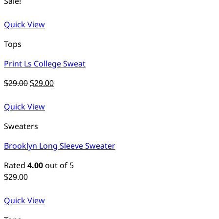
Sale!
Quick View
Tops
Print Ls College Sweat
Original
Current
$
29.00
$
29.00
price
price
was:
is:
Quick View
$29.00.
$29.00.
Sweaters
Brooklyn Long Sleeve Sweater
Rated
4.00
out of 5
$
29.00
Quick View